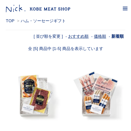
tog
nav
TOP
>
ハム・ソーセージギフト
[ 並び順を変更 ]
-
おすすめ順
-
価格順
-
新着順
全 [5] 商品中 [1-5] 商品を表示しています