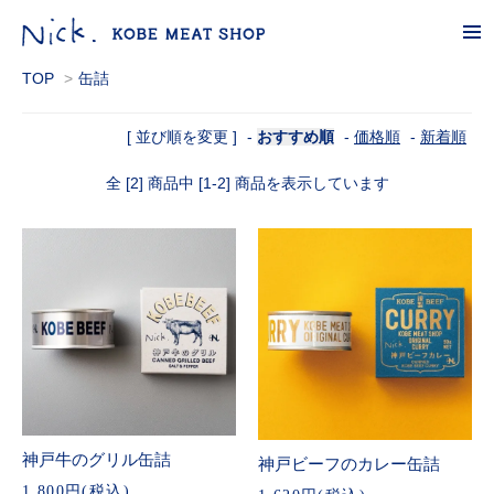
tog
nav
TOP
>
缶詰
[ 並び順を変更 ]
-
おすすめ順
-
価格順
-
新着順
全 [2] 商品中 [1-2] 商品を表示しています
神戸牛のグリル缶詰
神戸ビーフのカレー缶詰
1,800円(税込)