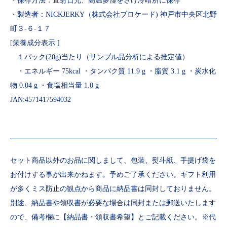
・保存方法：直射日光、高温多湿をさけ冷暗所に保存
・製造者：NICKJERKY（株式会社ブロケード) 神戸市中央区北野
町３-６-１７
[栄養成分表示 ]
１パック(20g)当たり（サンプル品分析による推定値）
・エネルギー 75kcal ・タンパク質 11.9 g ・脂質 3.1 g ・炭水化
物 0.04 g ・食塩相当量 1.0 g
JAN:4571417594032
セット商品以外のお品に関しまして、包装、熨斗紙、手提げ袋を
お付けする事が出来かねます。予めご了承ください。ギフト利用
が多くミス防止の観点から商品に納品書は同封しておりません。
別途、納品書や領収書が必要な場合は同封または郵送いたします
ので、備考欄に【納品書・領収書希望】とご記載ください。※代