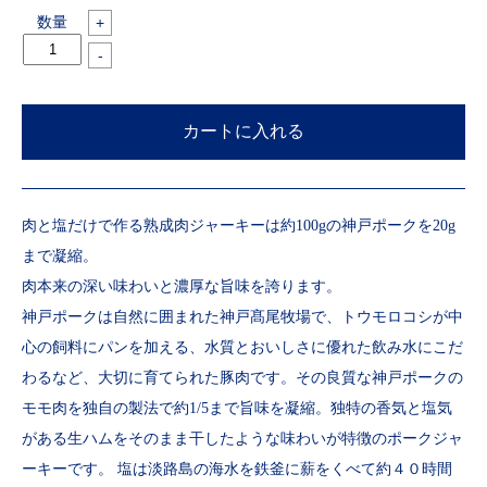
数量
+
-
肉と塩だけで作る熟成肉ジャーキーは約100gの神戸ポークを20g
まで凝縮。
肉本来の深い味わいと濃厚な旨味を誇ります。
神戸ポークは自然に囲まれた神戸髙尾牧場で、トウモロコシが中
心の飼料にパンを加える、水質とおいしさに優れた飲み水にこだ
わるなど、大切に育てられた豚肉です。その良質な神戸ポークの
モモ肉を独自の製法で約1/5まで旨味を凝縮。独特の香気と塩気
がある生ハムをそのまま干したような味わいが特徴のポークジャ
ーキーです。 塩は淡路島の海水を鉄釜に薪をくべて約４０時間