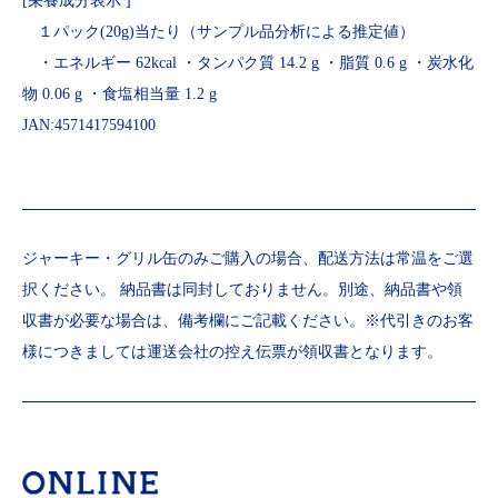
[栄養成分表示 ]
１パック(20g)当たり（サンプル品分析による推定値）
・エネルギー 62kcal ・タンパク質 14.2 g ・脂質 0.6 g ・炭水化
物 0.06 g ・食塩相当量 1.2 g
JAN:4571417594100
ジャーキー・グリル缶のみご購入の場合、配送方法は常温をご選
択ください。 納品書は同封しておりません。別途、納品書や領
収書が必要な場合は、備考欄にご記載ください。※代引きのお客
様につきましては運送会社の控え伝票が領収書となります。