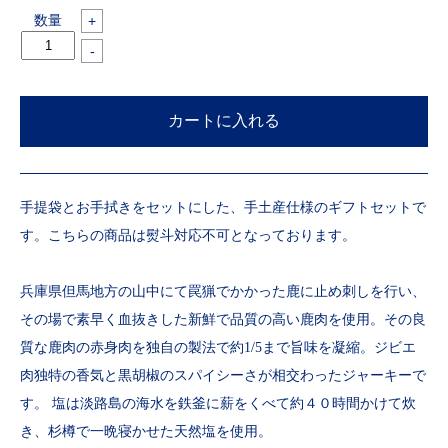
数量
+
-
手提袋とお手拭きをセットにした、手土産仕様のギフトセットで
す。こちらの商品は熨斗対応不可となっております。
兵庫県但馬地方の山中にて罠猟でかかった鹿に止め刺しを行い、
その場で素早く血抜きした新鮮で品質の高い鹿肉を使用。その良
質な鹿肉の赤身肉を独自の製法で約1/5まで旨味を凝縮。ジビエ
肉独特の香気と黒胡椒のスパイシーさが相交わったジャーキーで
す。 塩は淡路島の海水を鉄釜に薪をくべて約４０時間かけて炊
き、杉樽で一晩寝かせた天然塩を使用。