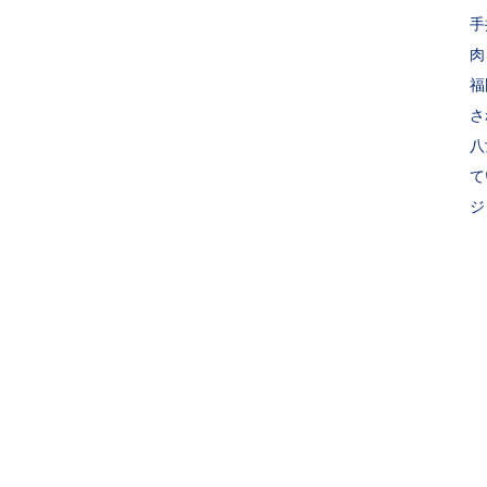
手
肉
福
さ
八
て
ジ