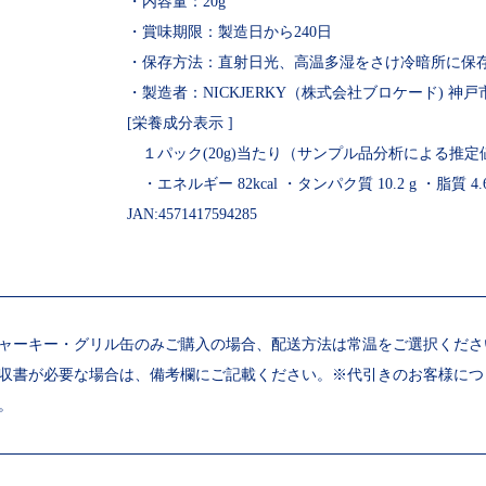
・内容量：20g
・賞味期限：製造日から240日
・保存方法：直射日光、高温多湿をさけ冷暗所に保
・製造者：NICKJERKY（株式会社ブロケード) 神
[栄養成分表示 ]
１パック(20g)当たり（サンプル品分析による推定
・エネルギー 82kcal ・タンパク質 10.2 g ・脂質 4.6
JAN:4571417594285
ャーキー・グリル缶のみご購入の場合、配送方法は常温をご選択くださ
収書が必要な場合は、備考欄にご記載ください。※代引きのお客様につ
。