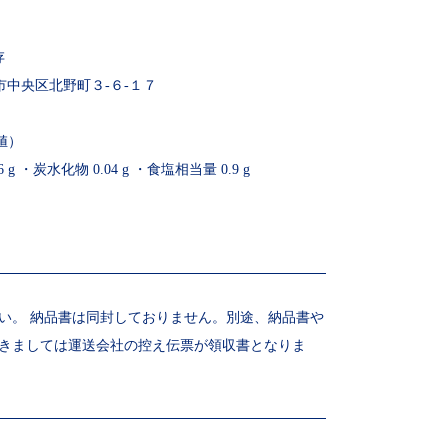
存
戸市中央区北野町３-６-１７
値）
 g ・炭水化物 0.04 g ・食塩相当量 0.9 g
い。 納品書は同封しておりません。別途、納品書や
きましては運送会社の控え伝票が領収書となりま