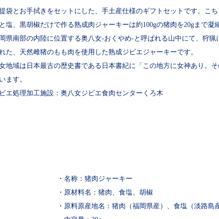
提袋とお手拭きをセットにした、手土産仕様のギフトセットです。こち
と塩、黒胡椒だけで作る熟成肉ジャーキーは約100gの猪肉を20gまで凝
岡県南部の内陸に位置する奥八女-おくやめ-と呼ばれる山中にて、狩
れた、天然雌猪のもも肉を使用した熟成ジビエジャーキーです。
女地域は日本最古の歴史書である日本書紀に「この地方に女神あり。そ
います。
ビエ処理加工施設：奥八女ジビエ食肉センターくろ木
・名称：猪肉ジャーキー
・原材料名：猪肉、食塩、胡椒
・原料原産地名：猪肉（福岡県産）、食塩（淡路島