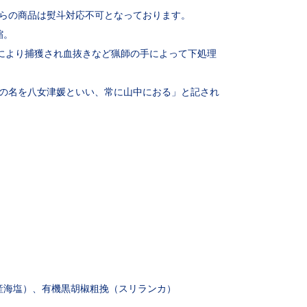
らの商品は熨斗対応不可となっております。
縮。
猟により捕獲され血抜きなど猟師の手によって下処理
の名を八女津媛といい、常に山中におる」と記され
産海塩）、有機黒胡椒粗挽（スリランカ）