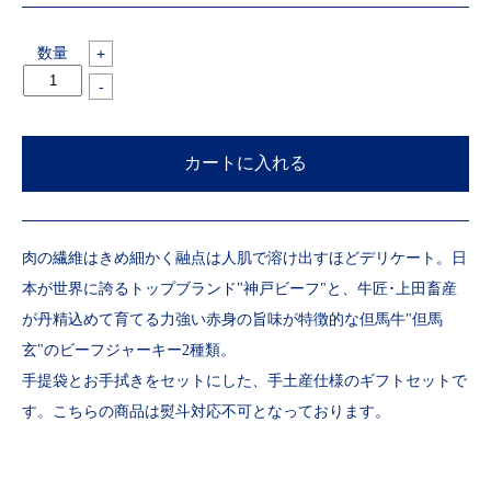
数量
+
-
肉の繊維はきめ細かく融点は人肌で溶け出すほどデリケート。日
本が世界に誇るトップブランド"神戸ビーフ"と、牛匠･上田畜産
が丹精込めて育てる力強い赤身の旨味が特徴的な但馬牛"但馬
玄"のビーフジャーキー2種類。
手提袋とお手拭きをセットにした、手土産仕様のギフトセットで
す。こちらの商品は熨斗対応不可となっております。